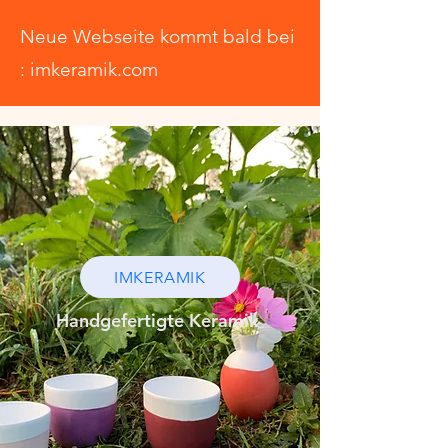
Neue Webseite kommt bald bei
: imkeramik.com
IMKERAMIK
Handgefertigte Keramik